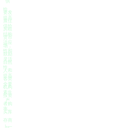
供
给，
要发
提高
展住
供给
房租
结构
赁市
适应
场，
性和
鼓励
灵活
自然
性，
人和
提高
各类
全要
机构
素生
投资
产
者购
率。
买库
存商
上一