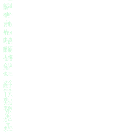
能过
集中
剩的
度。
问
要取
题，
消过
中央
时的
经济
限制
工作
性措
会议
施。
也把
这个
除了
作为
十八
难点
大后
来解
的3
;
决
次中
其
央经