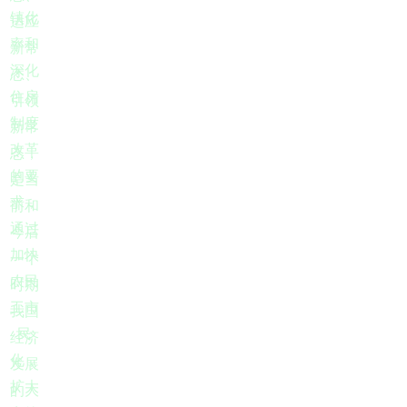
镇化
适应
率和
新常
深化
态、
住房
引领
制度
新常
改革
态，
的要
是当
求，
前和
通过
今后
加快
一个
农民
时期
工市
我国
民
经济
化，
发展
扩大
的大