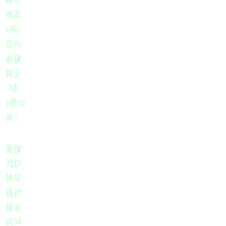
年，
地产
中央
库
经济
存”，
工作
并提
会议
出了
再次
5大
提
要
到“闯
点：
关”。
要按
会议
照加
认
快提
为，
高户
认识
籍人
新常
口城
态、