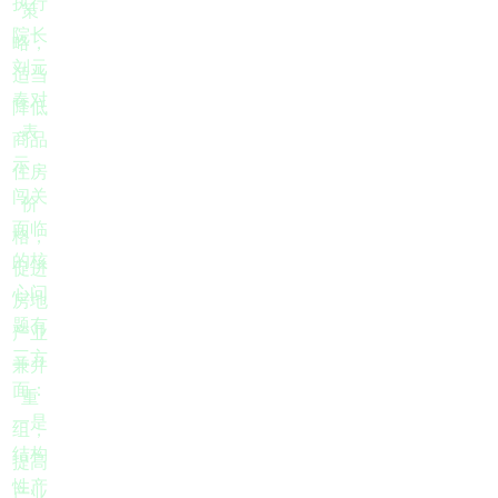
执行
策
院长
略，
刘元
适当
春对
降低
表
商品
示，
住房
闯关
价
面临
格，
的核
促进
心问
房地
题有
产业
三方
兼并
面：
重
一是
组，
结构
提高
性产
产业