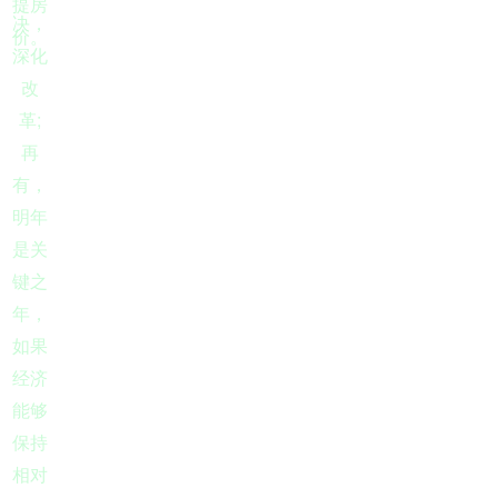
提房
决，
价。
深化
改
;
革
再
有，
明年
是关
键之
年，
如果
经济
能够
保持
相对