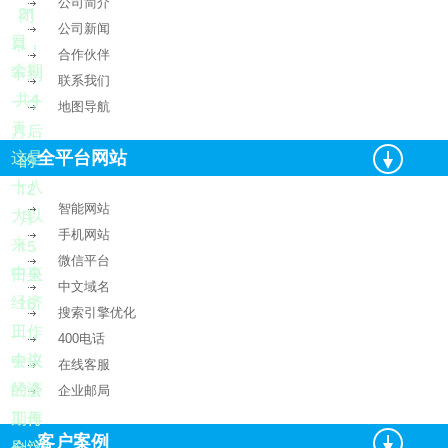
公司简介
21
闭
公司新闻
日，
幕，
合作伙伴
会期
不到
联系我们
4
共
一个
地图导航
天。
月后
全平台网站
这是
的
12
十八
智能网站
大以
月
手机网站
15
来，
微信平台
中央
日至
中文域名
16
经济
搜索引擎优化
工作
日，
400电话
会议
中央
在线客服
的会
经济
企业邮局
期再
工作
客户案例
刷“记
会议