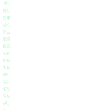
困
户，
难、
使他
闯过
们形
关
成在
口，
就业
必须
地买
锐意
房或
改
长期
革、
租房
大胆
的预
创
期和
新，
需
必须
求。
解放
思
要明