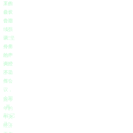
来的
工作
最长
会议
会期
曾连
续强
记
录。
调“坚
今年
持房
的中
地产
央经
调控
济工
不动
作会
摇”。
议，
会期
而今
再
年的
刷“记
中央
录”。
经济