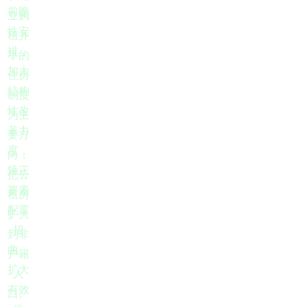
前瞻
立购
性安
租并
排，
举的
加大
住房
结构
制度
性改
为主
革力
要方
度，
向，
矫正
把公
要素
租房
配置
扩大
扭
到非
曲，
户籍
扩大
人
有效
口。