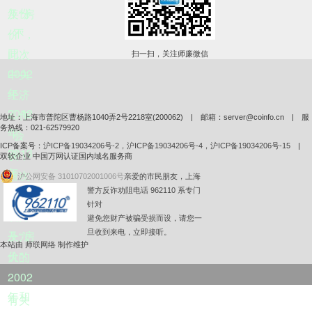
年份
及“房
不
价”，
同：
此次
扫一扫，关注师廉微信
2002
中央
年、
经济
2012
工作
地址：上海市普陀区曹杨路1040弄2号2218室(200062) | 邮箱：server@coinfo.cn | 服
务热线：021-62579920
年、
会
ICP备案号：
沪ICP备19034206号-2，沪ICP备19034206号-4，沪ICP备19034206号-15
|
2013
议，
双软企业 中国万网认证国内域名服务商
年。
首次
沪公网安备 31010702001006号
亲爱的市民朋友，上海
警方反诈劝阻电话 962110 系专门
明确
针对
提
召开
避免您财产被骗受损而设，请您一
旦收到来电，立即接听。
及“房
十六
本站由
师联网络
制作维护
价”。
大的
2002
年和
有关