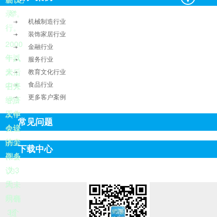
录”。
举
机械制造行业
行。
装饰家居行业
2000
金融行业
年以
十八
服务行业
来，
大后
教育文化行业
食品行业
中央
召开
更多客户案例
3
经济
的
工作
次中
常见问题
会议
央经
的会
济工
下载中心
期多
作会
3
为
议，
天，
均未
只有
明确
3
个
提