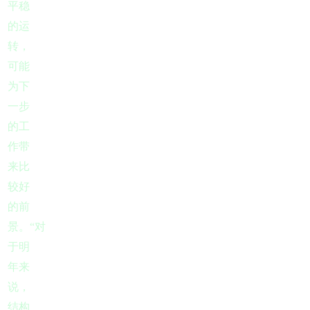
平稳
的运
转，
可能
为下
一步
的工
作带
来比
较好
的前
景。“对
于明
年来
说，
结构