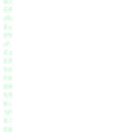
想、
确深
实事
化住
求
房制
是、
度改
与时
革方
俱
向，
进，
以满
在理
足新
论上
市民
作出
住房
创新
需求
性概
为主
括，
要出
在政
发
策上
点，
作出
以建