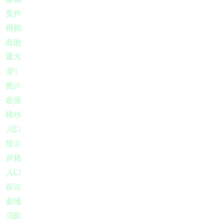
互作
实户
用作
籍制
出的
度改
重大
革方
判
案，
断。
允许
必须
农业
统一
转移
思
人口
想、
等非
深化
户籍
认
人口
识，
在就
必须
业地
克服
落