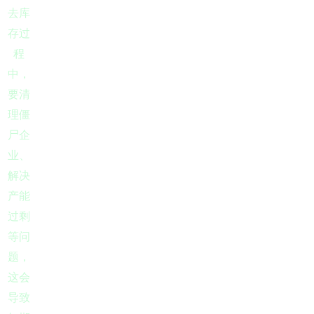
去库
存过
程
中，
要清
理僵
尸企
业、
解决
产能
过剩
等问
题，
这会
导致