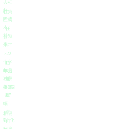
去杠
杆、
在第
降成
三大
本、
任
补短
务，
板。
用了
322
个字
11
的单
年后
独段
重
落的
提“闯
关”
篇
幅，
讲
相隔
到“化
11
解房