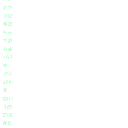
在中
2013
央经
年的
济工
中央
作会
经济
议的
工作
会后
会
公报
议，
中。
则开
而
4
2011
了
天，
年、
2012
创下
年的
了
2000
中央
年以
经济