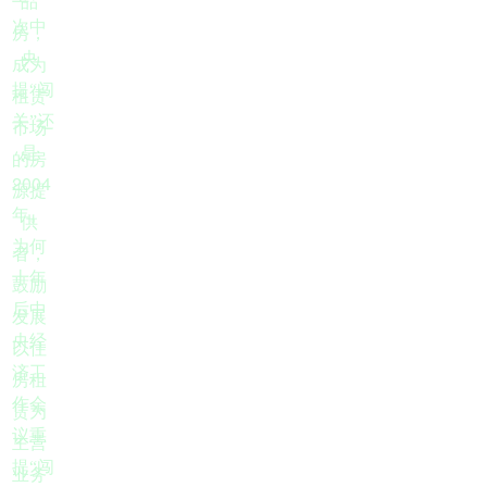
品
次中
房，
央
成为
提“闯
租赁
关”还
市场
是
的房
2004
源提
年。
供
为何
者，
十年
鼓励
后中
发展
央经
以住
济工
房租
作会
赁为
议重
主营
提“闯
业务