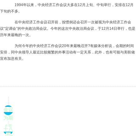
1994
年以来，中央经济工作会议大多在
12
月上旬、中旬举行，安排在
12
月
下旬的不多。
在中央经济工作会议召开前，按惯例还会召开一次被视为中央经济工作会
议“定调会”的中央政治局会议。今年的这次中央政治局会议，于
12
月
14
日举行，也是
历年来最晚的一次。
为何今年的中央经济工作会议
20
年来最晚召开
?
有媒体分析说，会期的时间
安排，同中央领导人最近比较频繁的外事活动有一定关系，此外，也有可能与美联储
宣布加息有关。
会议
为期
4天
十八
再