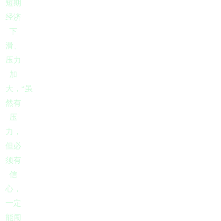
短期
经济
下
滑、
压力
加
大，“虽
然有
压
力，
但必
须有
信
心，
一定
能闯