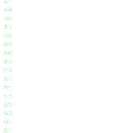
工作
会议
今年
提
同样
出，
开了
明年
4天
经济
的中
社会
央经
发展
济工
特别
作会
是结
议，
构性
为“十
改革
三
任务
五”开
十分
局起
繁
步，
重，
提出