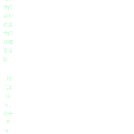
性问
题和
总量
性问
题都
是考
验”。
刘
元春
认
为，
在去
产
能、