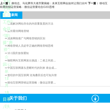
大后
上一篇：
柳传志、马化腾等大佬齐聚揭秘：未来互联网会如何让我们尖叫
下一篇：
移动互
刷“记
联网营销运营策略：微信运营要结合O2O思维
中央
录”
经济
相关新闻
今
工作
彻底解决网站存在的内容重复度的方法
年的
会议
如何看待网络营销
中央
首
浅谈网络推广与网络营销的区别
经济
提“房
网络营销人员必学正确的网络营销思维
价”
工作
10.1国庆放假通知
会
物联网向互联网发出挑战：二者之间差距有多远？
2012
议，
中国互联网寡头垄断时代的到来 谁会成为下一个BAT？
从
年
曾经的中国互联网 沧海桑田后也可知兴替
12
11
移动互联网营销运营策略：微信运营要结合O2O思维
月
月
18
19
关于我们
日开
日十
到
八大