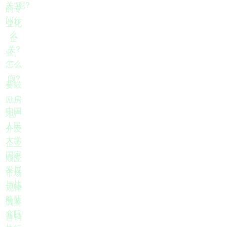
?
关”呢
的专
闯什
业化
么
企
?
关
业。
怎么
?
闯
要鼓
励房
中国
地产
人民
开发
大学
企业
国家
顺应
发展
市场
与战
规律
略研
调整
究院
营销