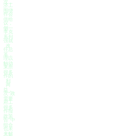
次，
济工
围绕
作会
供给
议，
侧一
李克
系列
强就
改
任总
革，
理以
触动
来所
很多
作的
利
两
益，
次“政
需要
府工
很多
作报
政策
告”中
组合
也未
来解