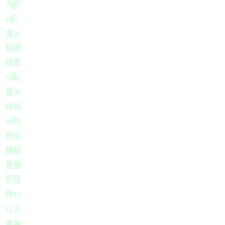
有效
逻
需
辑，
求，
这是
打通
我们
供需
综合
通
分析
道，
世界
消化
经济
库
长周
存，
期和
稳定
我国
房地
发展
产市
阶段
场。
性特
征及
其相
要落