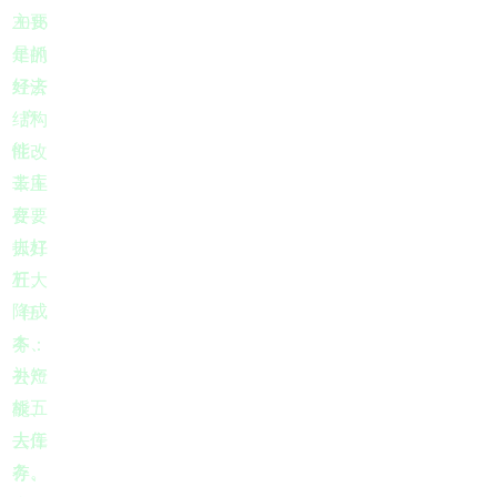
主要
2016
是抓
年的
好去
经济
产
结构
能、
性改
去库
革主
存、
要要
去杠
抓好
杆、
五大
降成
任
本、
务：
补短
去产
板五
能、
大任
去库
务。
存、