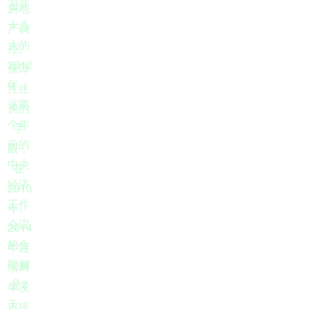
召开
房地
十八
产调
大的
控、
2012
保障
年，
性住
这两
房的
个年
字
份的
眼，
中央
在
经济
2013
工作
年、
会议
2014
的会
年连
期都
续两
2
是
年没
天。
出现